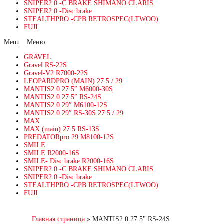
SNIPER2.0 -C BRAKE SHIMANO CLARIS
SNIPER2.0 -Disc brake
STEALTHPRO -CPB RETROSPEC(LTWOO)
FUJI
Menu
GRAVEL
Gravel RS-22S
Gravel-V2 R7000-22S
LEOPARDPRO (MAIN) 27.5 / 29
MANTIS2.0 27.5″ M6000-30S
MANTIS2.0 27.5″ RS-24S
MANTIS2.0 29″ M6100-12S
MANTIS2.0 29″ RS-30S 27.5 / 29
MAX
MAX (main) 27.5 RS-13S
PREDATORpro 29 M8100-12S
SMILE
SMILE R2000-16S
SMILE- Disc brake R2000-16S
SNIPER2.0 -C BRAKE SHIMANO CLARIS
SNIPER2.0 -Disc brake
STEALTHPRO -CPB RETROSPEC(LTWOO)
FUJI
Главная страница
»
MANTIS2.0 27.5" RS-24S