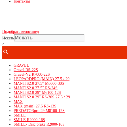
Контакты
Подобрать велосипед
Искать
×
GRAVEL
Gravel RS-22S
Gravel-V2 R7000-22S
LEOPARDPRO (MAIN) 27.5 / 29
MANTIS2.0 27.5″ M6000-30S
MANTIS2.0 27.5″ RS-24S
MANTIS2.0 29″ M6100-12S
MANTIS2.0 29″ RS-30S 27.5 / 29
MAX
MAX (main) 27.5 RS-13S
PREDATORpro 29 M8100-12S
SMILE
SMILE R2000-16S
SMILE- Disc brake R2000-16S