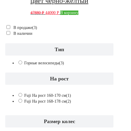
цвет чёрно-жёлтый
47880
Р
44000
Р
В корзину
В продаже
(3)
В наличии
Тип
Горные велосипеды
(3)
На рост
Fuji На рост 160-170 см
(1)
Fuji На рост 168-178 см
(2)
Размер колес