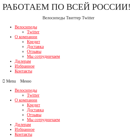
РАБОТАЕМ ПО ВСЕЙ РОССИИ!
Перейти
к
содержимому
Велосипеды Твиттер Twitter
Велосипеды
Twitter
О компании
Кредит
Доставка
Отзывы
Мы сотрудничаем
Дилерам
Избранное
Контакты
Menu
Велосипеды
Twitter
О компании
Кредит
Доставка
Отзывы
Мы сотрудничаем
Дилерам
Избранное
Контакты