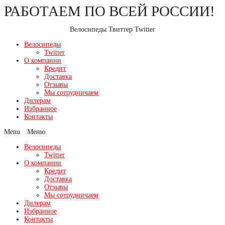
РАБОТАЕМ ПО ВСЕЙ РОССИИ!
Перейти
к
содержимому
Велосипеды Твиттер Twitter
Велосипеды
Twitter
О компании
Кредит
Доставка
Отзывы
Мы сотрудничаем
Дилерам
Избранное
Контакты
Menu
Велосипеды
Twitter
О компании
Кредит
Доставка
Отзывы
Мы сотрудничаем
Дилерам
Избранное
Контакты