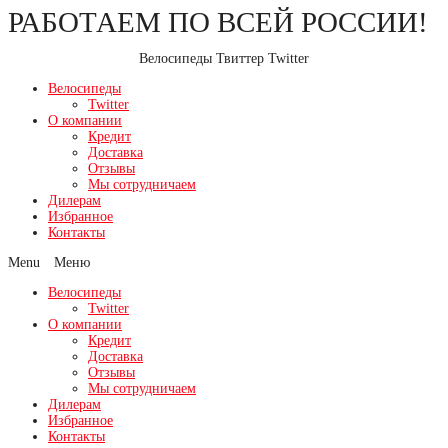
РАБОТАЕМ ПО ВСЕЙ РОССИИ!
Перейти
к
содержимому
Велосипеды Твиттер Twitter
Велосипеды
Twitter
О компании
Кредит
Доставка
Отзывы
Мы сотрудничаем
Дилерам
Избранное
Контакты
Menu
Велосипеды
Twitter
О компании
Кредит
Доставка
Отзывы
Мы сотрудничаем
Дилерам
Избранное
Контакты