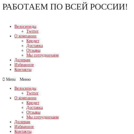
РАБОТАЕМ ПО ВСЕЙ РОССИИ!
Перейти
к
содержимому
Велосипеды
Twitter
О компании
Кредит
Доставка
Отзывы
Мы сотрудничаем
Дилерам
Избранное
Контакты
Menu
Велосипеды
Twitter
О компании
Кредит
Доставка
Отзывы
Мы сотрудничаем
Дилерам
Избранное
Контакты