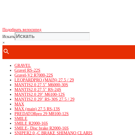
Подобрать велосипед
Искать
×
GRAVEL
Gravel RS-22S
Gravel-V2 R7000-22S
LEOPARDPRO (MAIN) 27.5 / 29
MANTIS2.0 27.5″ M6000-30S
MANTIS2.0 27.5″ RS-24S
MANTIS2.0 29″ M6100-12S
MANTIS2.0 29″ RS-30S 27.5 / 29
MAX
MAX (main) 27.5 RS-13S
PREDATORpro 29 M8100-12S
SMILE
SMILE R2000-16S
SMILE- Disc brake R2000-16S
SNIPER2.0 -C BRAKE SHIMANO CLARIS