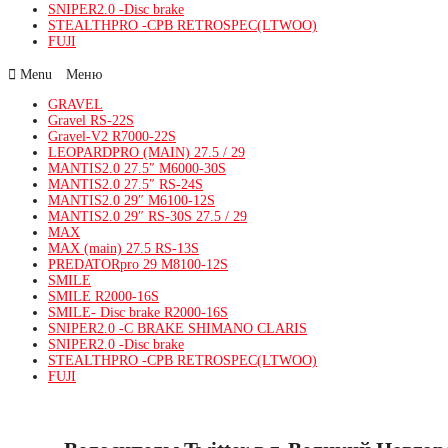
SNIPER2.0 -Disc brake
STEALTHPRO -CPB RETROSPEC(LTWOO)
FUJI
Menu
GRAVEL
Gravel RS-22S
Gravel-V2 R7000-22S
LEOPARDPRO (MAIN) 27.5 / 29
MANTIS2.0 27.5″ M6000-30S
MANTIS2.0 27.5″ RS-24S
MANTIS2.0 29″ M6100-12S
MANTIS2.0 29″ RS-30S 27.5 / 29
MAX
MAX (main) 27.5 RS-13S
PREDATORpro 29 M8100-12S
SMILE
SMILE R2000-16S
SMILE- Disc brake R2000-16S
SNIPER2.0 -C BRAKE SHIMANO CLARIS
SNIPER2.0 -Disc brake
STEALTHPRO -CPB RETROSPEC(LTWOO)
FUJI