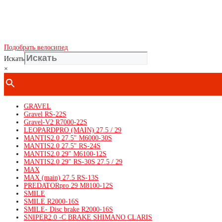
Подобрать велосипед
Искать
×
GRAVEL
Gravel RS-22S
Gravel-V2 R7000-22S
LEOPARDPRO (MAIN) 27.5 / 29
MANTIS2.0 27.5″ M6000-30S
MANTIS2.0 27.5″ RS-24S
MANTIS2.0 29″ M6100-12S
MANTIS2.0 29″ RS-30S 27.5 / 29
MAX
MAX (main) 27.5 RS-13S
PREDATORpro 29 M8100-12S
SMILE
SMILE R2000-16S
SMILE- Disc brake R2000-16S
SNIPER2.0 -C BRAKE SHIMANO CLARIS