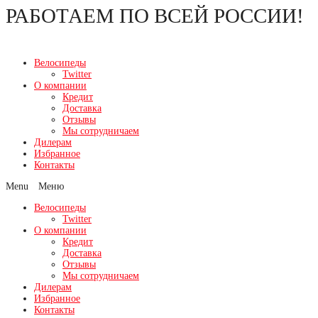
РАБОТАЕМ ПО ВСЕЙ РОССИИ!
Перейти
к
содержимому
Велосипеды
Twitter
О компании
Кредит
Доставка
Отзывы
Мы сотрудничаем
Дилерам
Избранное
Контакты
Menu
Велосипеды
Twitter
О компании
Кредит
Доставка
Отзывы
Мы сотрудничаем
Дилерам
Избранное
Контакты