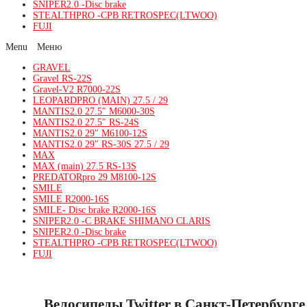
SNIPER2.0 -Disc brake
STEALTHPRO -CPB RETROSPEC(LTWOO)
FUJI
Menu
GRAVEL
Gravel RS-22S
Gravel-V2 R7000-22S
LEOPARDPRO (MAIN) 27.5 / 29
MANTIS2.0 27.5″ M6000-30S
MANTIS2.0 27.5″ RS-24S
MANTIS2.0 29″ M6100-12S
MANTIS2.0 29″ RS-30S 27.5 / 29
MAX
MAX (main) 27.5 RS-13S
PREDATORpro 29 M8100-12S
SMILE
SMILE R2000-16S
SMILE- Disc brake R2000-16S
SNIPER2.0 -C BRAKE SHIMANO CLARIS
SNIPER2.0 -Disc brake
STEALTHPRO -CPB RETROSPEC(LTWOO)
FUJI
Велосипеды Twitter в Санкт-Петербурге