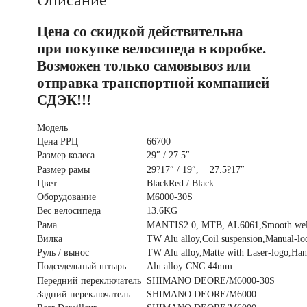
Описание
Цена со скидкой действительна
при покупке велосипеда в коробке.
Возможен только самовывоз или
отправка транспортной компанией
СДЭК!!!
Модель
MANTIS
Цена РРЦ
66700
Размер колеса
29″ / 27.5″
Размер рамы
29?17″ / 19″, 27.5?17″
Цвет
BlackRed / Black
Оборудование
M6000-30S
Вес велосипеда
13.6KG
Рама
MANTIS2.0, MTB, AL6061,Smooth welding
Вилка
TW Alu alloy,Coil suspension,Manual-lo
Руль / вынос
TW Alu alloy,Matte with Laser-logo,Ha
Подседельный штырь
Alu alloy CNC 44mm
Передний переключатель
SHIMANO DEORE/M6000-30S
Задний переключатель
SHIMANO DEORE/M6000