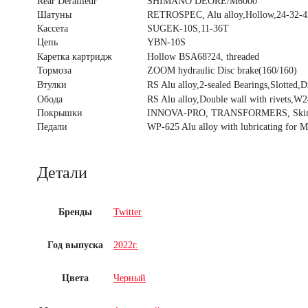
Rear Derailleur
SHIMANO DEORE/M6000
Шатуны
RETROSPEC, Alu alloy,Hollow,24-32-
Кассета
SUGEK-10S,11-36T
Цепь
YBN-10S
Каретка картридж
Hollow BSA68?24, threaded
Тормоза
ZOOM hydraulic Disc brake(160/160)
Втулки
RS Alu alloy,2-sealed Bearings,Slotted,D
Обода
RS Alu alloy,Double wall with rivets
Покрышки
INNOVA-PRO, TRANSFORMERS, Skin-co
Педали
WP-625 Alu alloy with lubricating for 
Детали
Бренды
Twitter
Год выпуска
2022г.
Цвета
Черный