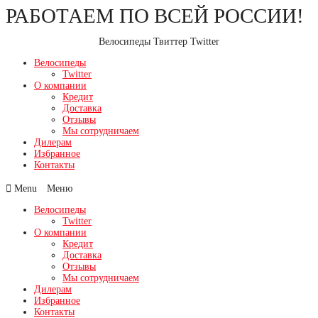
РАБОТАЕМ ПО ВСЕЙ РОССИИ!
Перейти
к
содержимому
Велосипеды Твиттер Twitter
Велосипеды
Twitter
О компании
Кредит
Доставка
Отзывы
Мы сотрудничаем
Дилерам
Избранное
Контакты
Menu
Велосипеды
Twitter
О компании
Кредит
Доставка
Отзывы
Мы сотрудничаем
Дилерам
Избранное
Контакты