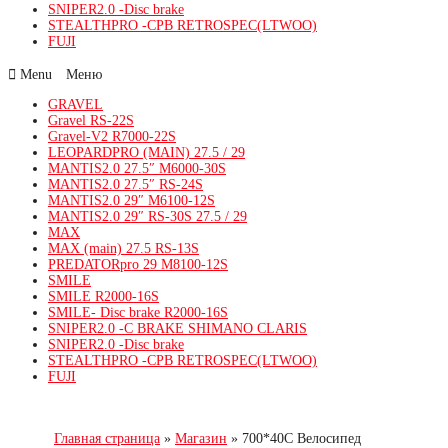
SNIPER2.0 -Disc brake
STEALTHPRO -CPB RETROSPEC(LTWOO)
FUJI
Menu
GRAVEL
Gravel RS-22S
Gravel-V2 R7000-22S
LEOPARDPRO (MAIN) 27.5 / 29
MANTIS2.0 27.5″ M6000-30S
MANTIS2.0 27.5″ RS-24S
MANTIS2.0 29″ M6100-12S
MANTIS2.0 29″ RS-30S 27.5 / 29
MAX
MAX (main) 27.5 RS-13S
PREDATORpro 29 M8100-12S
SMILE
SMILE R2000-16S
SMILE- Disc brake R2000-16S
SNIPER2.0 -C BRAKE SHIMANO CLARIS
SNIPER2.0 -Disc brake
STEALTHPRO -CPB RETROSPEC(LTWOO)
FUJI
Главная страница
»
Магазин
»
700*40C Велосипед