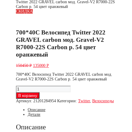
Twitter 2022 GRAVEL carbon мод. Gravel-V2 R7000-22S
Carbon р. 54 цвет оранжевый
СКИДКА
700*40C Велосипед Twitter 2022
GRAVEL carbon мод. Gravel-V2
R7000-22S Carbon р. 54 цвет
оранжевый
150450
Р
135000
Р
700*40C Велосипед Twitter 2022 GRAVEL carbon мод.
Gravel-V2 R7000-22S Carbon р. 54 цвет оранжевый
Количество
товара
В корзину
700*40C
Артикул:
21201284954
Категории:
Twitter
,
Велосипеды
Велосипед
Twitter
Описание
2022
Детали
GRAVEL
carbon
мод.
Описание
Gravel-