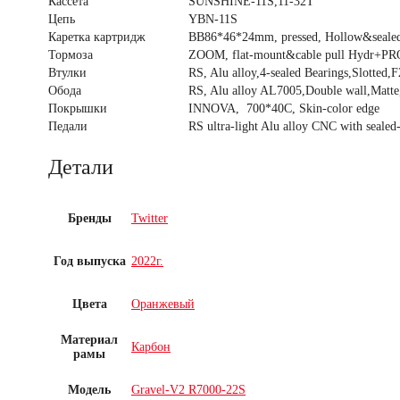
Кассета
SUNSHINE-11S,11-32T
Цепь
YBN-11S
Каретка картридж
BB86*46*24mm, pressed, Hollow&sealed
Тормоза
ZOOM, flat-mount&cable pull Hydr+PRO 
Втулки
RS, Alu alloy,4-sealed Bearings,Slotte
Обода
RS, Alu alloy AL7005,Double wall,Ma
Покрышки
INNOVA, 700*40C, Skin-color edge
Педали
RS ultra-light Alu alloy CNC with sealed
Детали
Бренды
Twitter
Год выпуска
2022г.
Цвета
Оранжевый
Материал
Карбон
рамы
Модель
Gravel-V2 R7000-22S