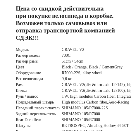
V2
Цена со скидкой действительна
R7000-
22S
при покупке велосипеда в коробке.
Carbon
р.
Возможен только самовывоз или
54
отправка транспортной компанией
цвет
оранжевый
СДЭК!!!
Модель
GRAVEL-V2
Размер колеса
700C
Размер рамы
51cm / 54cm
Цвет
Black / Orange, Black / CementGray
Оборудование
R7000-22S, alloy wheel
Вес велосипеда
9,6 кг
Рама
GRAVEL-V2(disc&thru-axle 12?142), hig
Вилка
GRAVEL-V2(disc&thru-axle 12?100), hig
Руль / вынос
TW, high modulus Carbon fiber, Integra
Подседельный штырь
High modulus Carbon fiber,Aero-Racing
Передний переключатель
SHIMANO 105/R7000-22S
Задний переключатель
SHIMANO 105/R7000
Rear Derailleur
SHIMANO 105/R7000
Шатуны
RETROSPEC, Alu alloy,Hollow,34-50T