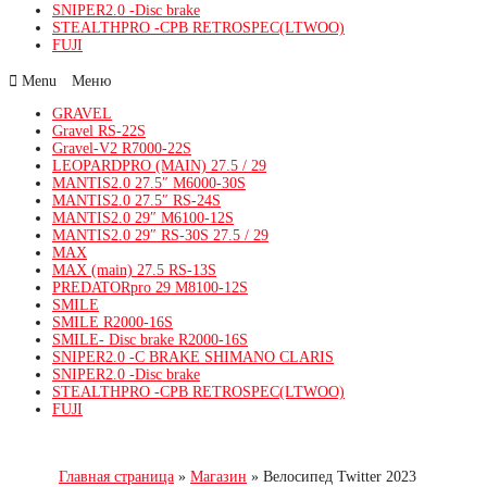
SNIPER2.0 -Disc brake
STEALTHPRO -CPB RETROSPEC(LTWOO)
FUJI
Menu
GRAVEL
Gravel RS-22S
Gravel-V2 R7000-22S
LEOPARDPRO (MAIN) 27.5 / 29
MANTIS2.0 27.5″ M6000-30S
MANTIS2.0 27.5″ RS-24S
MANTIS2.0 29″ M6100-12S
MANTIS2.0 29″ RS-30S 27.5 / 29
MAX
MAX (main) 27.5 RS-13S
PREDATORpro 29 M8100-12S
SMILE
SMILE R2000-16S
SMILE- Disc brake R2000-16S
SNIPER2.0 -C BRAKE SHIMANO CLARIS
SNIPER2.0 -Disc brake
STEALTHPRO -CPB RETROSPEC(LTWOO)
FUJI
Главная страница
»
Магазин
»
Велосипед Twitter 2023