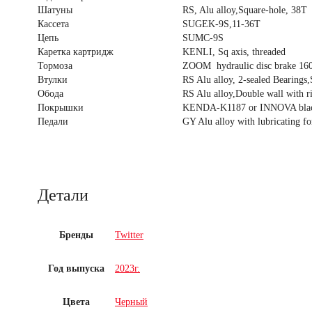
Шатуны
RS, Alu alloy,Square-hole, 38T
Кассета
SUGEK-9S,11-36T
Цепь
SUMC-9S
Каретка картридж
KENLI, Sq axis, threaded
Тормоза
ZOOM hydraulic disc brake 16
Втулки
RS Alu alloy, 2-sealed Bearings,
Обода
RS Alu alloy,Double wall with
Покрышки
KENDA-K1187 or INNOVA black
Педали
GY Alu alloy with lubricating 
Детали
Бренды
Twitter
Год выпуска
2023г.
Цвета
Черный