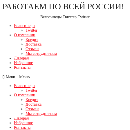
РАБОТАЕМ ПО ВСЕЙ РОССИИ!
Перейти
к
содержимому
Велосипеды Твиттер Twitter
Велосипеды
Twitter
О компании
Кредит
Доставка
Отзывы
Мы сотрудничаем
Дилерам
Избранное
Контакты
Menu
Велосипеды
Twitter
О компании
Кредит
Доставка
Отзывы
Мы сотрудничаем
Дилерам
Избранное
Контакты