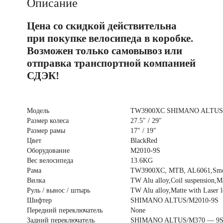
27.5"
Описание
M2010-
9S
Цена со скидкой действительна
AL6061
р.
при покупке велосипеда в коробке.
17
цвет
Возможен только самовывоз или
чёрно-
отправка транспортной компанией
красный
СДЭК!
Модель
TW3900XC SHIMANO ALTUS, 1
Размер колеса
27.5″ / 29″
Размер рамы
17″ / 19″
Цвет
BlackRed
Оборудование
M2010-9S
Вес велосипеда
13.6KG
Рама
TW3900XC, MTB, AL6061,Smooth 
Вилка
TW Alu alloy,Coil suspension,M
Руль / вынос / штырь
TW Alu alloy,Matte with Laser
Шифтер
SHIMANO ALTUS/M2010-9S
Передний переключатель
None
Задний переключатель
SHIMANO ALTUS/M370 — 9