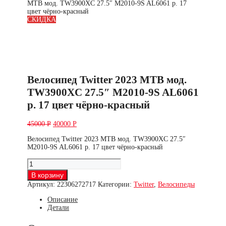
MTB мод. TW3900XC 27.5″ M2010-9S AL6061 р. 17
цвет чёрно-красный
СКИДКА
Велосипед Twitter 2023 MTB мод.
TW3900XC 27.5″ M2010-9S AL6061
р. 17 цвет чёрно-красный
45000
Р
40000
Р
Велосипед Twitter 2023 MTB мод. TW3900XC 27.5″
M2010-9S AL6061 р. 17 цвет чёрно-красный
Количество
товара
В корзину
Велосипед
Артикул:
22306272717
Категории:
Twitter
,
Велосипеды
Twitter
2023
Описание
MTB
Детали
мод.
TW3900XC